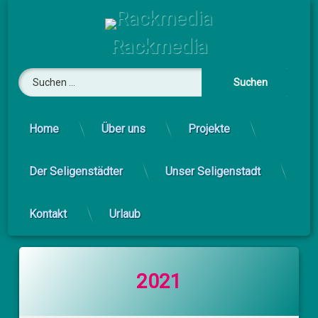
Skip
to
content
Rackmedia
Suchen nach:
Home
Über uns
Projekte
Der Seligenstädter
Unser Seligenstadt
Kontakt
Urlaub
2021