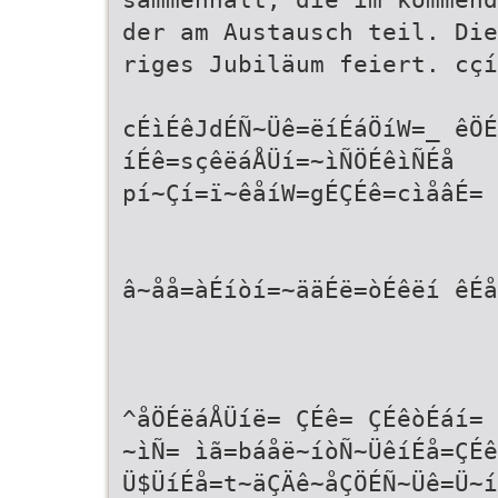
der am Austausch teil. Die
riges Jubiläum feiert. cçí
cÉìÉêJdÉÑ~Üê=ëíÉáÖíW=_ êÖÉ
íÉê=sçêëáÅÜí=~ìÑÖÉêìÑÉå
pí~Çí=ï~êåíW=gÉÇÉê=cìåâÉ=
â~åå=àÉíòí=~ääÉë=òÉêëí êÉå
^åÖÉëáÅÜíë= ÇÉê= ÇÉêòÉáí= 
~ìÑ= ìã=báåë~íòÑ~ÜêíÉå=ÇÉê
Ü$ÜíÉå=t~äÇÄê~åÇÖÉÑ~Üê=Ü~í