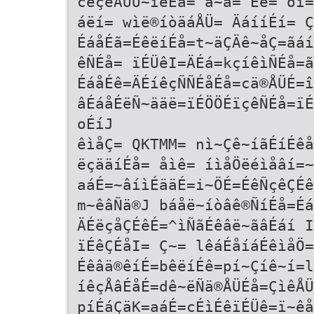
cêçëÅÜÜ~ìëÉå= â~ã= Éë= òì=
áëí= wìë®íòäáÅÜ= ÄáííÉí= Ç
ÉáåÉã=ÉêëíÉå=t~äÇÄê~åÇ=ãáí
êÑÉå= ïÉÜêI=ÄÉá=kçíêìÑÉå=ã
ÉáåÉê=ÄÉíêçÑÑÉåÉå=cä®ÅÜÉ=î
âÉáåÉëÑ~ääë=ïÉÖÖÉïçêÑÉå=ïÉ
oÉíJ
êìåÇ= QKTMM= nì~Çê~íãÉíÉê
ëçääíÉå= åìê= íìåÖëéìåâí=~
aáÉ=~âíìÉääÉ=i~ÖÉ=ÉêÑçêÇÉê
m~êâÑä®J báåë~íòâê®ÑíÉå=Éá
ÄÉëçåÇÉêÉ=^ìÑãÉêâë~ãâÉáí 
ïÉêÇÉåI= Ç~= lêáÉåíáÉêìåÖ=
Éêâä®êíÉ=bêëíÉê=pí~Çíê~í=l
íêçÅâÉåÉ=dê~ëÑä®ÅÜÉå=ÇìêÅÜ
píÉáÇäK=aáÉ=cÉìÉêïÉÜê=ï~êå