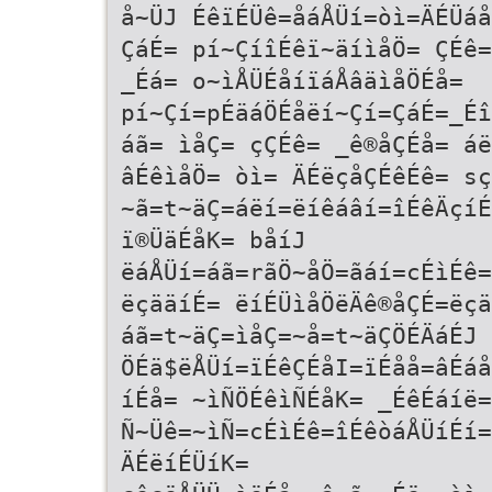
å~ÜJ ÉêïÉÜê=åáÅÜí=òì=ÄÉÜáå
ÇáÉ= pí~ÇíîÉêï~äíìåÖ= ÇÉê=
_Éá= o~ìÅÜÉåíïáÅâäìåÖÉå=
pí~Çí=pÉäáÖÉåëí~Çí=ÇáÉ=_Éî
áã= ìåÇ= çÇÉê= _ê®åÇÉå= áë
âÉêìåÖ= òì= ÄÉëçåÇÉêÉê= sç
~ã=t~äÇ=áëí=ëíêáâí=îÉêÄçí
ï®ÜäÉåK= båíJ
ëáÅÜí=áã=rãÖ~åÖ=ãáí=cÉìÉê=
ëçääíÉ= ëíÉÜìåÖëÄê®åÇÉ=ëçä
áã=t~äÇ=ìåÇ=~å=t~äÇÖÉÄáÉJ 
ÖÉä$ëÅÜí=ïÉêÇÉåI=ïÉåå=âÉáå
íÉå= ~ìÑÖÉêìÑÉåK= _ÉêÉáíë=
Ñ~Üê=~ìÑ=cÉìÉê=îÉêòáÅÜíÉí=
ÄÉëíÉÜíK=