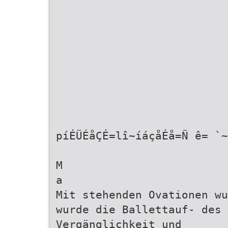
píÉÜÉåÇÉ=lî~íáçåÉå=Ñ ê= `~
M
a
Mit stehenden Ovationen wu
wurde die Ballettauf- des 
Vergänglichkeit und