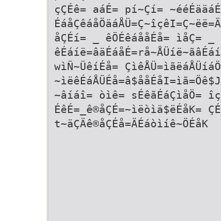
çÇÉê= aáÉ= pí~Çí= ~ééÉääáÉ
ÉáåÇêáåÖäáÅÜ=Ç~îçêI=Ç~ëë=Ä
åÇÉí= _ êÖÉêáååÉå= ìåÇ= _ 
êÉáíë=âäÉáåÉ=rå~ÅÜíë~ãâÉá
wìÑ~ÜêíÉå= ÇìêÅÜ=ìãëáÅÜíáÖ
~ìëêÉáÅÜÉå=â$ååÉåI=ìã=Öê$J
~âíáî= òìê= sÉêãÉáÇìåÖ= îç
ÉêÉ=_ê®åÇÉ=~ìëòìä$ëÉåK= ÇÉ
t~äÇÄê®åÇÉå=ÄÉáòìíê~ÖÉåK