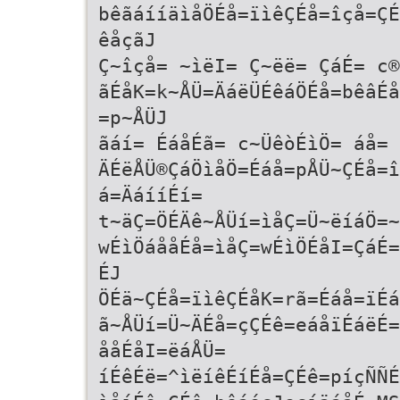
bêãáííäìåÖÉå=ïìêÇÉå=îçå=ÇÉ
êåçãJ
Ç~îçå= ~ìëI= Ç~ëë= ÇáÉ= c®
ãÉåK=k~ÅÜ=ÄáëÜÉêáÖÉå=bêâÉå
=p~ÅÜJ
ãáí= ÉáåÉã= c~ÜêòÉìÖ= áå= 
ÄÉëÅÜ®ÇáÖìåÖ=Éáå=pÅÜ~ÇÉå=î
á=ÄáííÉí=
t~äÇ=ÖÉÄê~ÅÜí=ìåÇ=Ü~ëíáÖ=~
wÉìÖáååÉå=ìåÇ=wÉìÖÉåI=ÇáÉ=
ÉJ
ÖÉä~ÇÉå=ïìêÇÉåK=rã=Éáå=ïÉá
ã~ÅÜí=Ü~ÄÉå=çÇÉê=eáåïÉáëÉ=
ååÉåI=ëáÅÜ=
íÉêÉë=^ìëíêÉíÉå=ÇÉê=píçÑÑÉ