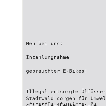
Neu bei uns:
Inzahlungnahme
gebrauchter E-Bikes!
Illegal entsorgte Ölfässer
Stadtwald sorgen für Umwel
cÉìÉêïÉÜê=îÉêÜáåÇÉêí=Öê