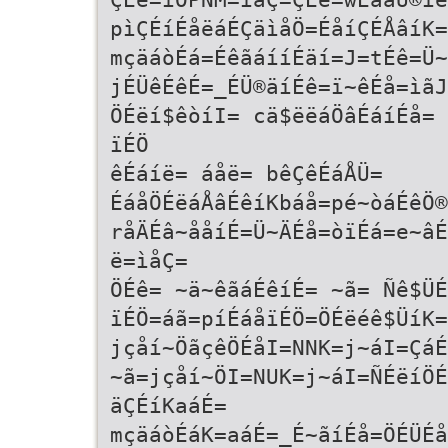
pìÇÉíÉåëáÉÇäìåÖ=ÉåíÇÉÅâíK=
mçäáòÉá=ÉêãáííÉäí=J=tÉê=Ü~
jÉÜêÉêÉ=_ÉÜ®äíÉê=ï~êÉå=ìãJ
ÖÉëí$êòíI= cä$ëëáÖâÉáíÉå= 
ïÉÖ
êÉáíë= áåë= bêÇêÉáÅÜ=
ÉáåÖÉëáÅâÉêíKbáå=pé~òáÉêÖ®
råÄÉâ~ååíÉ=Ü~ÄÉå=òïÉá=e~âÉ
ë=ìåÇ=
ÖÉê= ~ä~êãáÉêíÉ= ~ã= Ñê$ÜÉ
ïÉÖ=áã=píÉáåïÉÖ=ÖÉëéê$ÜíK=
jçåí~ÖãçêÖÉåI=NNK=j~áI=ÇáÉ
~ã=jçåí~ÖI=NUK=j~áI=ÑÉëíÖÉ
äÇÉíKaáÉ=
mçäáòÉáK=aáÉ=_É~ãíÉå=ÖÉÜÉå