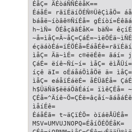
ÉåÇ= ÄÉòáÑÑÉêåK==
ÉáåÉ= rãïÉäíÖÉÑ®ÜêÇìåÖ= áå
báåë~íòâê®ÑíÉå= gÉíòí=Éêã
h~ìÑ= ÖÉåçããÉåK= bäÑ= êçíÉ
~å=ìåÇ=Ä~åÇ=ÇáÉ=~ìëÖÉä~ìÑÉ
éçäáòÉá=ïÉÖÉå=ÉáåÉê=rãïÉäí
ìåÇ= Ää~ìÉ= c®ëëÉê= ãáí= j
ÇáÉ= ëíê~Ñí~í= ìåÇ= ëìÅÜí=
íçê äI= oÉáåáÖìåÖë ä= ìåÇ=
ìåÇ= eáåïÉáëÉ= åÉÜãÉå= ÇáÉ
h$ÜäÑä$ëëáÖâÉáí= ïìêÇÉå= ~
ÇÉå=^Äíê~Ö=ÇÉë=âçåí~ãáåáÉê
ìåíÉê=
ÉáåÉã= t~äÇïÉÖ= òïáëÅÜÉå= 
MSV=UMVUJNOPQ=ÉåíÖÉÖÉåK=
ÇÉê=iOPNM=ìåÇ=ÇÉê=wÉääÜ®ìë