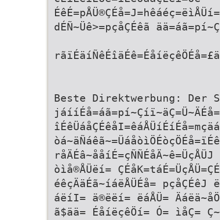
ÉêÉ=pÅÜ®ÇÉå=J=hêáéç=ëìÅÜí=
dÉÑ~Üê>=pçåÇÉêã ää=áã=pí~Ç
rãïÉäíÑêÉîäÉê=ÉåíëçêÖÉå=£ä
Beste Direktwerbung: Der S
jáííÉå=áã=pí~Çíï~äÇ=Ü~ÄÉå=
îÉêÜáåÇÉêåI=êáÅÜíÉíÉå=mçäá
òá~äÑáêã~=ÜáåòìÖÉòçÖÉå=ïÉê
råÄÉâ~ååíÉ=çÑÑÉåÄ~ê=ÜçÅÜJ
òìå®ÅÜëí= ÇÉåK=táÉ=ÜçÅÜ=ÇÉ
éêçÄäÉã~íáëÅÜÉå= pçåÇÉêJ ë
áëíI= ä®ëëí= ëáÅÜ= Äáëä~åÖ
ã$ää= ÉåíëçêÖí= Ó= ìåÇ= Ç~